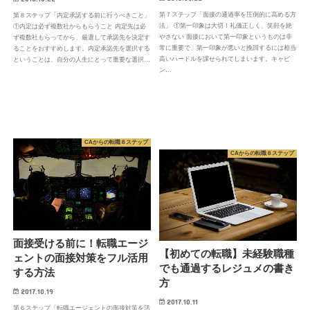
第７ステップ「面接の通過率を圧倒的に高める方
第８ステップ「内定承諾する前に行うべきこと」
法」 ①第一印象は大切！礼儀正しく、笑顔を絶
①内定は必ず複数社からもらうこと 内定先は必
やさない 面接において第一印象というものは非
ず複数社もらってから、厳選して承諾先を決定す
常に重要で、第一印象が悪いと挽回するには相当
ることをおすすめします。内定承諾先を選択する
高いハードルを課せられてしまいます。キャビ
ということは、自分の人生にとって重要な選択…
ン…
CAからの転職８ステップ
CAからの転職８ステップ
面接受ける前に！転職エージ
【初めての転職】未経験職種
ェントの面接対策をフル活用
でも通過するレジュメの書き
する方法
方
2017.10.19
2017.10.11
第６ステップ「転職エージェントの面接対策を活