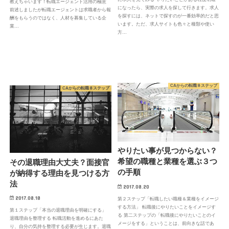
教えちゃいます！転職エージェント活用の極意
になったら、実際の求人を探して行きます。求人
前述しましたが転職エージェントは求職者から報
を探すには、ネットで探すのが一番効率的だと思
酬をもらうのではなく、人材を募集している企
います。ただ、求人サイトも色々と種類や使い
業…
方…
CAからの転職８ステップ
CAからの転職８ステップ
やりたい事が見つからない？
希望の職種と業種を選ぶ３つ
その退職理由大丈夫？面接官
の手順
が納得する理由を見つける方
法
2017.08.20
2017.08.18
第２ステップ「転職したい職種＆業種をイメージ
する方法」 転職後にやりたいことをイメージす
第１ステップ「本当の退職理由を明確にする」
る 第二ステップの「転職後にやりたいことのイ
退職理由を整理する 転職活動を進めるにあた
メージをする」ということは、前向きな話であ
り、自分の気持を整理する必要が生じます。退職