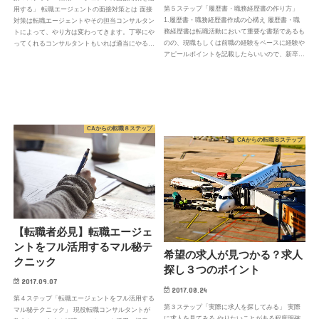
第５ステップ「履歴書・職務経歴書の作り方」
用する」 転職エージェントの面接対策とは 面接
1.履歴書・職務経歴書作成の心構え 履歴書・職
対策は転職エージェントやその担当コンサルタン
務経歴書は転職活動において重要な書類であるも
トによって、やり方は変わってきます。丁寧にや
のの、現職もしくは前職の経験をベースに経験や
ってくれるコンサルタントもいれば適当にやる…
アピールポイントを記載したらいいので、新卒…
CAからの転職８ステップ
CAからの転職８ステップ
【転職者必見】転職エージェ
ントをフル活用するマル秘テ
希望の求人が見つかる？求人
クニック
探し３つのポイント
2017.09.07
2017.08.24
第４ステップ「転職エージェントをフル活用する
第３ステップ「実際に求人を探してみる」 実際
マル秘テクニック」 現役転職コンサルタントが
に求人を見てみる やりたいことがある程度明確